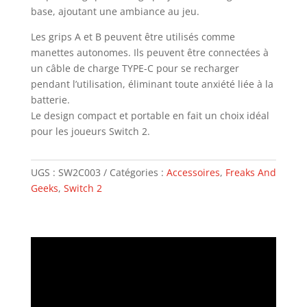
base, ajoutant une ambiance au jeu.
Les grips A et B peuvent être utilisés comme
manettes autonomes. Ils peuvent être connectées à
un câble de charge TYPE-C pour se recharger
pendant l’utilisation, éliminant toute anxiété liée à la
batterie.
Le design compact et portable en fait un choix idéal
pour les joueurs Switch 2.
UGS :
SW2C003
Catégories :
Accessoires
,
Freaks And
Geeks
,
Switch 2