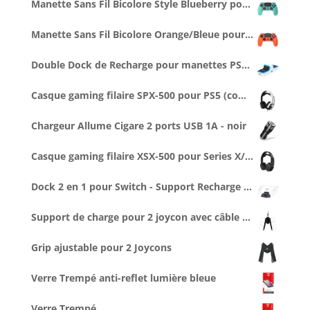
Manette Sans Fil Bicolore Style Blueberry pour PS4 Avec Prise Jack pour casque et boutons lumineux
Manette Sans Fil Bicolore Orange/Bleue pour PS4 Avec Prise Jack pour casque et boutons lumineux
Double Dock de Recharge pour manettes PS5 (1 cable Type C 1M inclus)
Casque gaming filaire SPX-500 pour PS5 (compatible PS4, Series X/S...)
Chargeur Allume Cigare 2 ports USB 1A - noir
Casque gaming filaire XSX-500 pour Series X/S (compatible PS5, Switch...)
Dock 2 en 1 pour Switch - Support Recharge + Connexion vidéo TV
Support de charge pour 2 joycon avec câble type C de 2,5 m
Grip ajustable pour 2 Joycons
Verre Trempé anti-reflet lumière bleue
Verre Trempé