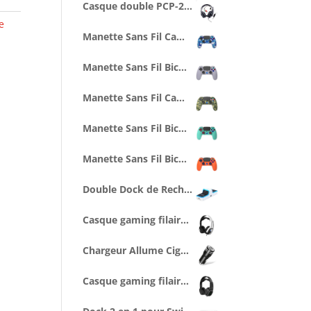
Casque double PCP-200 avec splitter pour PC/PS4/PS5/XBOXONE/SERIESX/SWITCH
e
Manette Sans Fil Camo Bleue pour PS4 Avec Prise Jack pour casque et boutons lumineux
Manette Sans Fil Bicolore Grise Style Retro PS1 pour PS4 Avec Prise Jack pour casque et boutons lumineux
Manette Sans Fil Camo Verte pour PS4 Avec Prise Jack pour casque et boutons lumineux
Manette Sans Fil Bicolore Style Blueberry pour PS4 Avec Prise Jack pour casque et boutons lumineux
Manette Sans Fil Bicolore Orange/Bleue pour PS4 Avec Prise Jack pour casque et boutons lumineux
Double Dock de Recharge pour manettes PS5 (1 cable Type C 1M inclus)
Casque gaming filaire SPX-500 pour PS5 (compatible PS4, Series X/S...)
Chargeur Allume Cigare 2 ports USB 1A - noir
Casque gaming filaire XSX-500 pour Series X/S (compatible PS5, Switch...)