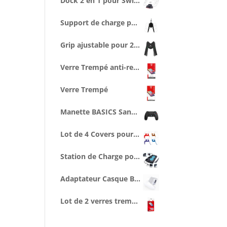
Dock 2 en 1 pour Switch - Support Recharge + Connexion vidéo TV
Support de charge pour 2 joycon avec câble type C de 2,5 m
Grip ajustable pour 2 Joycons
Verre Trempé anti-reflet lumière bleue
Verre Trempé
Manette BASICS Sans Fil Noire avec Prise Jack pour casque
Lot de 4 Covers pour Manette
Station de Charge pour 2 Manettes et Console, Ventilée
Adaptateur Casque Bluetooth pour Manette PS5
Lot de 2 verres trempés anti-reflet lumière bleue