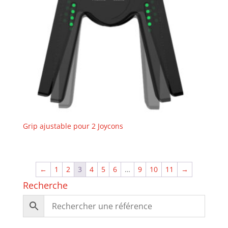
Grip ajustable pour 2 Joycons
←
1
2
3
4
5
6
…
9
10
11
→
Recherche