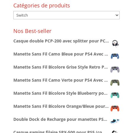
Catégories de produits
Nos Best-seller
Casque double PCP-200 avec splitter pour PC/PS4/PS5/XBOXONE/SERIESX/SWITCH
Manette Sans Fil Camo Bleue pour PS4 Avec Prise Jack pour casque et boutons lumineux
Manette Sans Fil Bicolore Grise Style Retro PS1 pour PS4 Avec Prise Jack pour casque et boutons lumineux
Manette Sans Fil Camo Verte pour PS4 Avec Prise Jack pour casque et boutons lumineux
Manette Sans Fil Bicolore Style Blueberry pour PS4 Avec Prise Jack pour casque et boutons lumineux
Manette Sans Fil Bicolore Orange/Bleue pour PS4 Avec Prise Jack pour casque et boutons lumineux
Double Dock de Recharge pour manettes PS5 (1 cable Type C 1M inclus)
Casque gaming filaire SPX-500 pour PS5 (compatible PS4, Series X/S...)