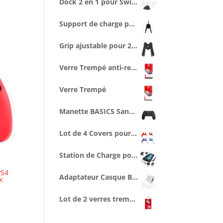
Dock 2 en 1 pour Switch - Support Recharge + Connexion vidéo TV
Support de charge pour 2 joycon avec câble type C de 2,5 m
Grip ajustable pour 2 Joycons
Verre Trempé anti-reflet lumière bleue
Verre Trempé
Manette BASICS Sans Fil Noire avec Prise Jack pour casque
Lot de 4 Covers pour Manette
Station de Charge pour 2 Manettes et Console, Ventilée
PS4
Adaptateur Casque Bluetooth pour Manette PS5
k
Lot de 2 verres trempés anti-reflet lumière bleue