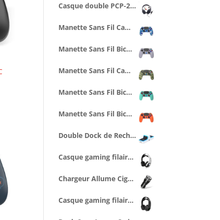
Casque double PCP-200 avec splitter pour PC/PS4/PS5/XBOXONE/SERIESX/SWITCH
Manette Sans Fil Camo Bleue pour PS4 Avec Prise Jack pour casque et boutons lumineux
Manette Sans Fil Bicolore Grise Style Retro PS1 pour PS4 Avec Prise Jack pour casque et boutons lumineux
Manette Sans Fil Camo Verte pour PS4 Avec Prise Jack pour casque et boutons lumineux
C
Manette Sans Fil Bicolore Style Blueberry pour PS4 Avec Prise Jack pour casque et boutons lumineux
Manette Sans Fil Bicolore Orange/Bleue pour PS4 Avec Prise Jack pour casque et boutons lumineux
Double Dock de Recharge pour manettes PS5 (1 cable Type C 1M inclus)
Casque gaming filaire SPX-500 pour PS5 (compatible PS4, Series X/S...)
Chargeur Allume Cigare 2 ports USB 1A - noir
Casque gaming filaire XSX-500 pour Series X/S (compatible PS5, Switch...)