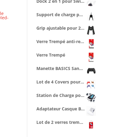
Dock 2 en 1 pour Switch - Support Recharge + Connexion vidéo TV
le
Support de charge pour 2 joycon avec câble type C de 2,5 m
led-
Grip ajustable pour 2 Joycons
Verre Trempé anti-reflet lumière bleue
Verre Trempé
Manette BASICS Sans Fil Noire avec Prise Jack pour casque
Lot de 4 Covers pour Manette
Station de Charge pour 2 Manettes et Console, Ventilée
Adaptateur Casque Bluetooth pour Manette PS5
Lot de 2 verres trempés anti-reflet lumière bleue