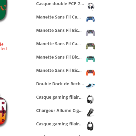
Casque double PCP-200 avec splitter pour PC/PS4/PS5/XBOXONE/SERIESX/SWITCH
Manette Sans Fil Camo Bleue pour PS4 Avec Prise Jack pour casque et boutons lumineux
Manette Sans Fil Bicolore Grise Style Retro PS1 pour PS4 Avec Prise Jack pour casque et boutons lumineux
Manette Sans Fil Camo Verte pour PS4 Avec Prise Jack pour casque et boutons lumineux
le
led-
Manette Sans Fil Bicolore Style Blueberry pour PS4 Avec Prise Jack pour casque et boutons lumineux
Manette Sans Fil Bicolore Orange/Bleue pour PS4 Avec Prise Jack pour casque et boutons lumineux
Double Dock de Recharge pour manettes PS5 (1 cable Type C 1M inclus)
Casque gaming filaire SPX-500 pour PS5 (compatible PS4, Series X/S...)
Chargeur Allume Cigare 2 ports USB 1A - noir
Casque gaming filaire XSX-500 pour Series X/S (compatible PS5, Switch...)